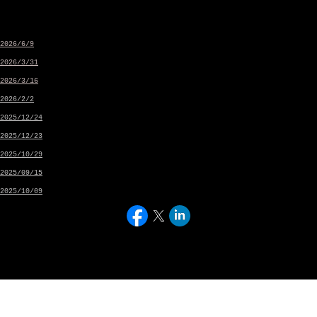
会社概要
民事再生手続関連
株式の諸手続きについて
お問い合わせ
ホーム
IR News
民事再生手続関連情報（特設ページ）
News
2026/6/9
準備金の額の減少公告
2026/3/31
100％減資等の実施に関するお知らせ
2026/3/16
株式募集事項に関する取締役会決議公告
2026/2/2
再生計画認可決定確定のお知らせ
2025/12/24
再生計画認可決定のお知らせ
2025/12/23
【注意喚起】当社代表名を騙った迷惑メール（なりすましメール）にご注意下さい
2025/10/29
弊社及び弊社元役員等の起訴について
2025/09/15
新サービスの提供開始に関するお知らせ
2025/10/09
弊社元役員等逮捕の報道について
株式会社オルツ
〒106-0032
東京都港区六本木七丁目15番7号 新六本木ビル
alt Inc.
© 2025 al+ Inc.