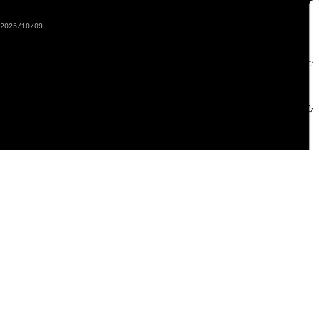
ホーム
会社概要
民事再生手続関連
株式の諸手続きについて
お問い合わせ
IR News
2025/10/09
弊社元役員等逮捕の報道について
各 位
本日、弊社の元役員等が金融商品取引法違反の容疑で東京地方検察庁に逮捕されたとの報道がご
ざいました。
弊社は、関係当局による捜査に全面的に協力してまいります。
このような事態に至りましたことは誠に遺憾であり、弊社関係者の皆様に多大なるご迷惑とご心
配をお掛けしておりますことを、深くお詫び申し上げます。
以 上
alt Inc.
© 2025 al+ Inc.